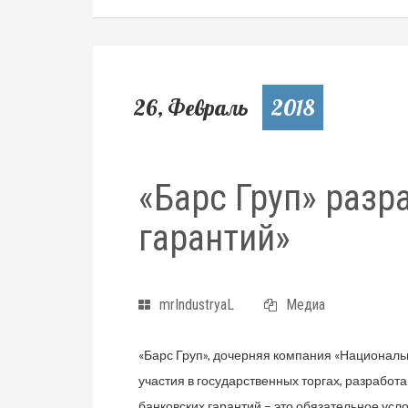
26, Февраль
2018
«Барс Груп» разр
гарантий»
mrIndustryaL
Медиа
«Барс Груп», дочерняя компания «Националь
участия в государственных торгах, разработ
банковских гарантий – это обязательное ус