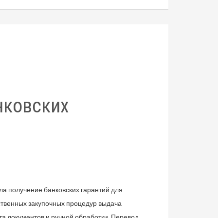
нковских
ла получение банковских гарантий для
рственных закупочных процедур выдача
та документов и ручной обработки. Перевод