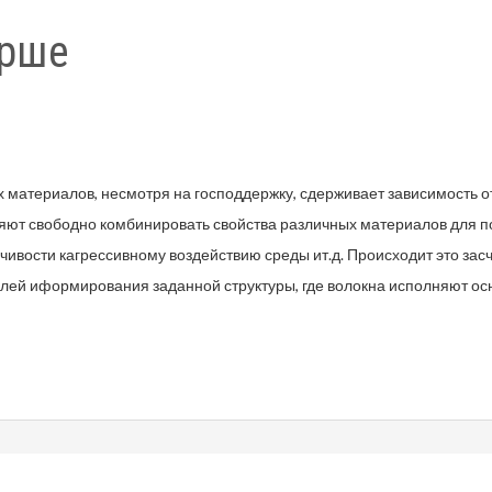
арше
 материалов, несмотря на господдержку, сдерживает зависимость о
яют свободно комбинировать свойства различных материалов для по
ойчивости кагрессивному воздействию среды ит.д. Происходит это з
елей иформирования заданной структуры, где волокна исполняют о