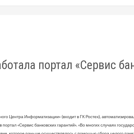
аботала портал «Сервис ба
ного Центра Информатизации» (входит в ГК Ростех), автоматизирова
ав портал «Сервис банковских гарантий». «Во многих случаях госуда
ловие, которое раньше осуществлялось с помощью сбора целого паке