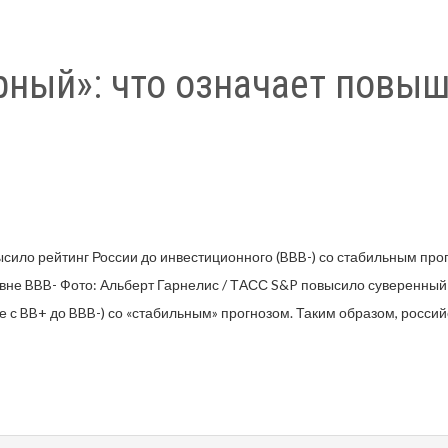
рный»: что означает повыш
ысило рейтинг России до инвестиционного (BBB-) со стабильным прог
ровне BBB- Фото: Альберт Гарнелис / ТАСС S&P повысило суверенный
 с BB+ до BBB-) со «стабильным» прогнозом. Таким образом, россий