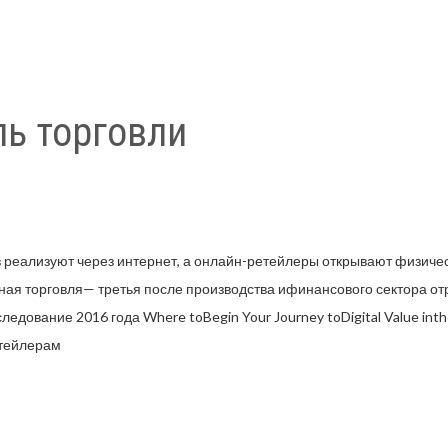
ль торговли
реализуют через интернет, а онлайн-ретейлеры открывают физическ
ная торговля— третья после производства ифинансового сектора о
едование 2016 года Where toBegin Your Journey toDigital Value inth
етейлерам