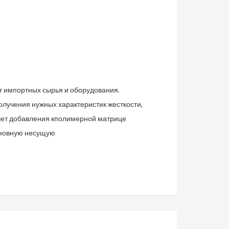
т импортных сырья и оборудования.
лучения нужных характеристик жесткости,
асчет добавления кполимерной матрице
сновную несущую