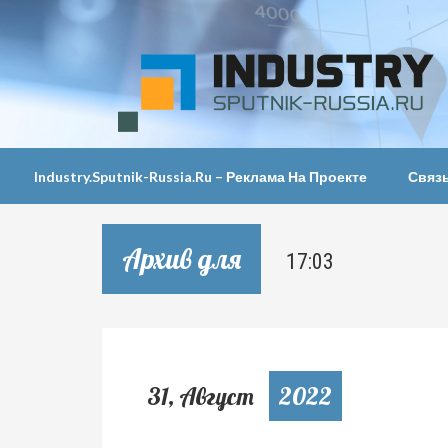
Industry.sputnik-Russia.ru – Реклама На Проекте
Связ
Архив для
17:03
31, Август
2022