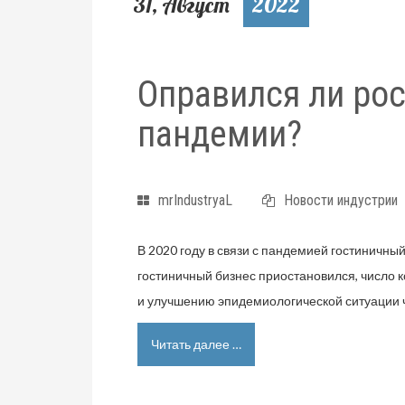
31, Август
2022
Оправился ли ро
пандемии?
mrIndustryaL
Новости индустрии
В 2020 году в связи с пандемией гостиничны
гостиничный бизнес приостановился, число 
и улучшению эпидемиологической ситуации ч
Читать далее …