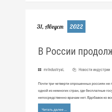
31, Август
2022
В России продол
mrIndustryaL
Новости индустрии
Почти три четверти опрошенных россиян не 
одной из немногих стран, где бесплатные 
непосредственно врачам нет. Вдобавок ко вс
Читать далее …