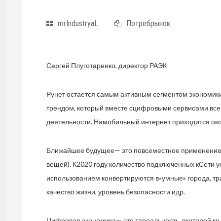
mrIndustryaL
Потребрынок
Сергей Плуготаренко, директор РАЭК
Рунет остается самым активным сегментом экономи
трендом, который вместе сцифровыми сервисами вс
деятельности. Намобильный интернет приходится ок
Ближайшее будущее— это повсеместное применение и
вещей). К2020 году количество подключенных кСети у
использованием конвертируются в«умные» города, тр
качество жизни, уровень безопасности идр.
Цифровая экономика— это тареальность, вкоторой мы