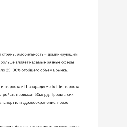
ки страны, амобильность— доминирующим
е больше влияет насамые разные сферы
оло 25–30% отобщего объема рынка.
нтернета иIT впарадигме IoT (интернета
стройств превысит 50млрд. Проекты сих
анспорт или здравоохранение, новое
живем. Нас окружает огромное количество